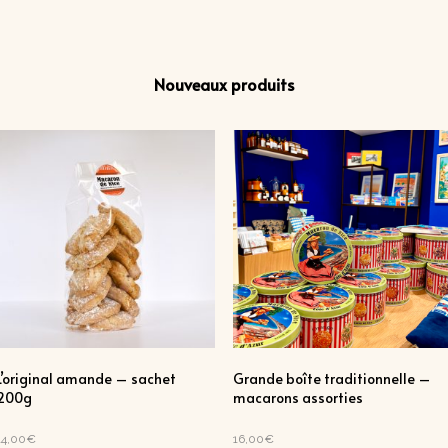
Nouveaux produits
L’original amande – sachet
Grande boîte traditionnelle –
200g
macarons assorties
14,00
€
16,00
€